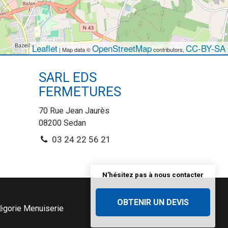
Leaflet
OpenStreetMap
CC-BY-SA
| Map data ©
contributors,
SARL EDS
FERMETURES
70 Rue Jean Jaurès
08200
Sedan
03 24 22 56 21
N'hésitez pas à nous contacter
OBTENIR UN DEVIS
tégorie
Menuiserie