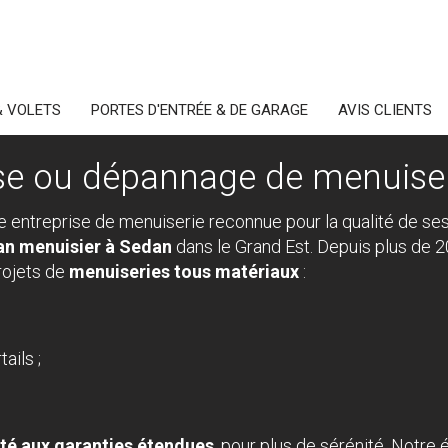
& VOLETS
PORTES D'ENTRÉE & DE GARAGE
AVIS CLIENTS
e ou dépannage de menuiser
e entreprise de menuiserie reconnue pour la qualité de ses 
an menuisier à Sedan
dans le Grand Est. Depuis plus de 
rojets de
menuiseries tous matériaux
:
ails ;
ité aux garanties étendues
, pour plus de sérénité. Notr