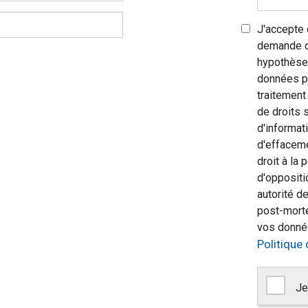
J'accepte
demande de
hypothèse 
données pe
traitemen
de droits 
d'informati
d'effacemen
droit à la 
d'oppositi
autorité de
post-morte
vos donnée
Politique 
Je