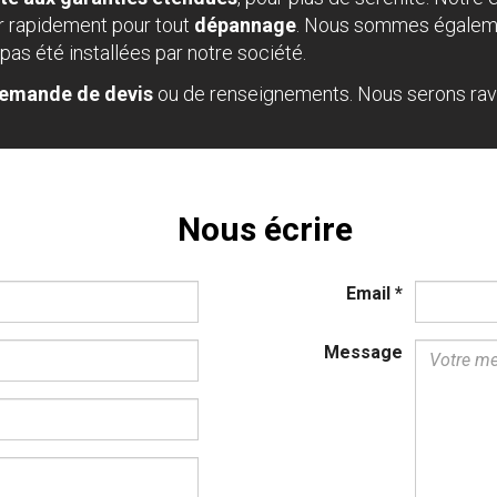
ir rapidement pour tout
dépannage
. Nous sommes égaleme
 pas été installées par notre société.
emande de devis
ou de renseignements. Nous serons ra
Nous écrire
Email
*
Message