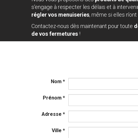
s'engage à respecter les délais et à interven
régler vos menuiseries
, même si elles n’ont
Contactez-nous dès maintenant pour toute
d
de vos fermetures
!
Nom
*
Prénom
*
Adresse
*
Ville
*