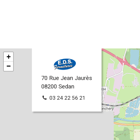
+
−
70 Rue Jean Jaurès
08200
Sedan
03 24 22 56 21